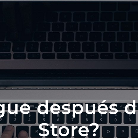
gue después d
Store?