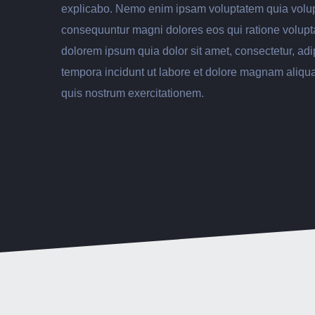
explicabo. Nemo enim ipsam voluptatem quia voluptas
consequuntur magni dolores eos qui ratione volupt
dolorem ipsum quia dolor sit amet, consectetur, ad
tempora incidunt ut labore et dolore magnam aliq
quis nostrum exercitationem.