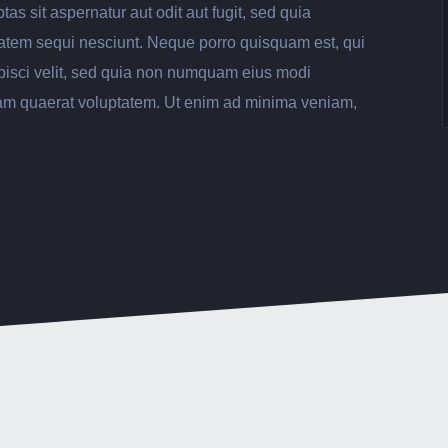
 sit aspernatur aut odit aut fugit, sed quia
atem sequi nesciunt. Neque porro quisquam est, qui
ipisci velit, sed quia non numquam eius modi
uam quaerat voluptatem. Ut enim ad minima veniam,