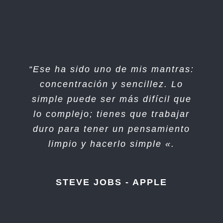
“Ese ha sido uno de mis mantras:
“Creo que si haces algo y resulta
concentración y sencillez. Lo
bastante bueno, entonces
simple puede ser más difícil que
deberías hacer otra cosa
lo complejo; tienes que trabajar
maravillosa, no pensar
demasiado en ello. Solo averigua
duro para tener un pensamiento
limpio y hacerlo simple «.
qué sigue «.
STEVE JOBS - APPLE
STEVE JOBS - APPLE